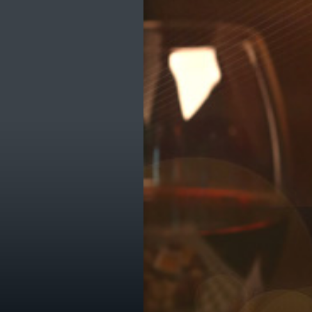
ик
е транспорта
е остановки
е службы
омпаний
ы, легко!