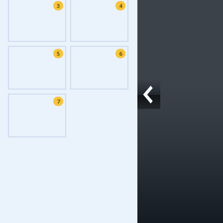
3
4
Фоток
Колла
Ешкин
5
6
Меди
Фото
Видео
7
3D-ту
Timel