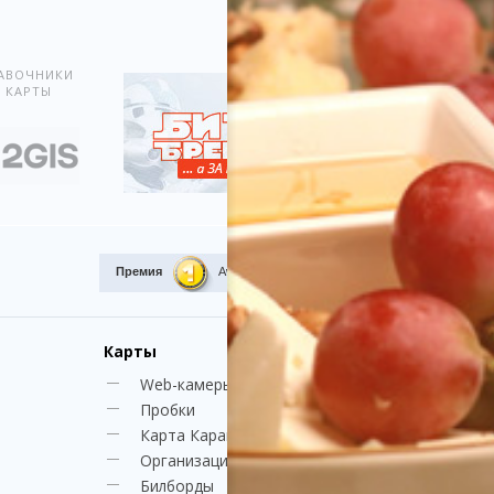
Показать всё
АВОЧНИКИ
 КАРТЫ
Премия
Award.kz 2015.
I место
Карты
Web-камеры
Пробки
Карта Караганды
Организации
Билборды