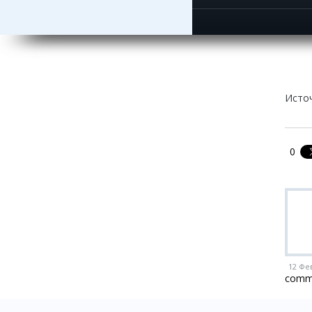
Исто
0
12 Фе
comm