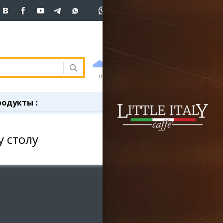
+7 (701)
233 33 81
Вход
покупка
продажа
 33 81
USD
468.5
470.5
470.5
погода
валюта
EUR
539
544
ния
RUB
5.51
5.58
родукты
:
ость
и
 столу
ка