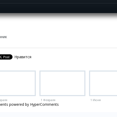
чник
Нравится
враля
1 Февраля
1 Июня
ents powered by HyperComments