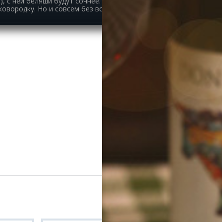
 с ней беляши будут сочнее. Главное, не перестараться,
сковородку. Но и совсем без воды плохо.