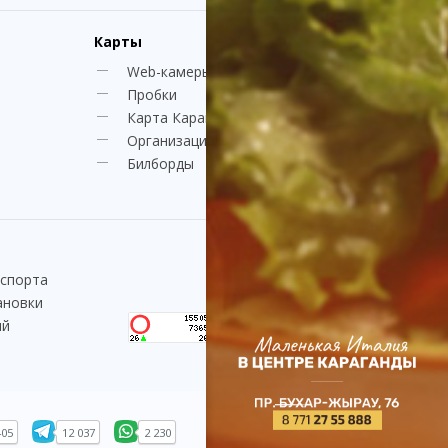
Карты
Web-камеры
Пробки
Карта Караганды
Организации
Билборды
нспорта
ановки
ий
405
12 037
2 230