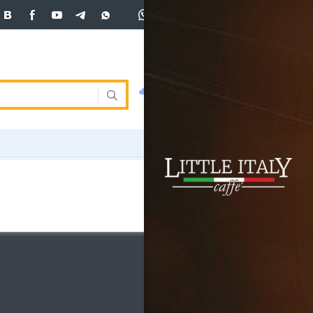
+7 (701)
233 33 81
Вход
покупка
продажа
 33 81
USD
469
471
471
погода
валюта
EUR
539
543.5
ния
RUB
5.51
5.61
ость
и
ка