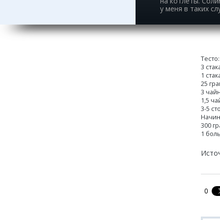
на котлеты. Соли
у меня в таких с
Тесто:
3 стак
1 ста
25 гр
3 чай
1,5 ч
3-5 с
Начин
300 г
1 бол
Исто
0