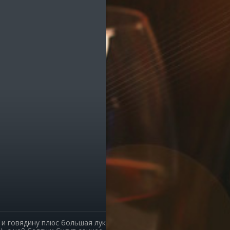
ик
е транспорта
е остановки
е службы
омпаний
ы, легко!
и говядину плюс большая луковица. Практически так, как