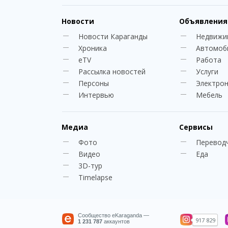
Новости
Объявления
Новости Караганды
Недвижи
Хроника
Автомоб
eTV
Работа
Рассылка новостей
Услуги
Персоны
Электро
Интервью
Мебель
Медиа
Сервисы
Фото
Перевод
Видео
Еда
3D-тур
Timelapse
Сообщество eKaraganda —
917 829
1 231 787
аккаунтов