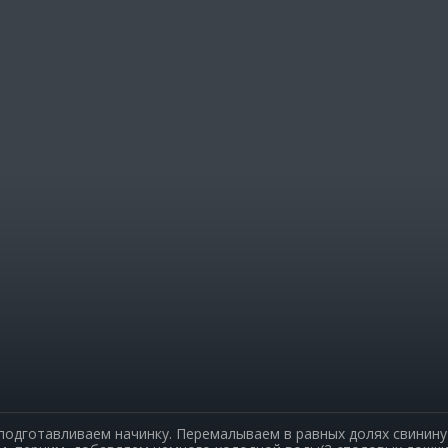
омиксы
Карта Караганды
Балхаш
ж недели
Организации
Жезказган
 гороскоп
Мой участковый
Перекрытие дорог
Справочн
Сервисы
а
Переводчик
Расписани
Автобусны
Экстренны
р
Каталог к
apse
Купить шин
одготавливаем начинку. Перемалываем в равных долях свинину 