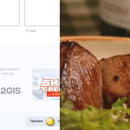
25 Мая
18 Мая
Показать всё
АВОЧНИКИ
 КАРТЫ
Премия
Award.kz 2015.
I место