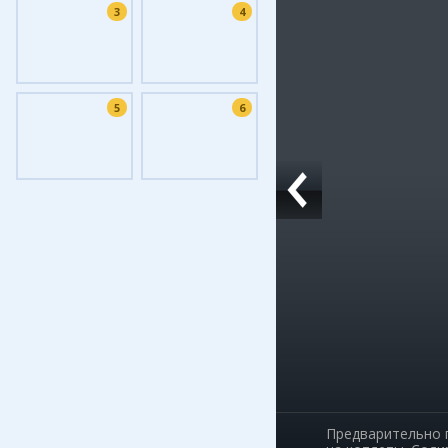
3
4
Фоток
Колла
Ешкин
5
6
Меди
Фото
Видео
3D-ту
Timel
Предварительно п