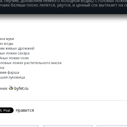
м, перчим, добавляем немного холодной воды(2 столовых ложки),
лучаях беляши плохо лепятся, рвутся, и ценный сок вытекает на 
ана муки
кан воды
амм живых дрожжей
ных ложки сахара
айных ложки соли
толовых ложек растительного масла
ка:
рамм фарша
ьшая луковица
чник
byfet.ru
Нравится