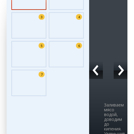
3
4
5
6
7
Заливаем
мясо
водой,
доводим
до
кипения.
Уменьшив