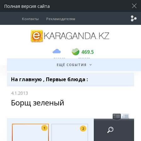
Полная версия сайта
Контакты
Рекламодателям
покупка
продажа
USD
468
469.5
469.5
погода
валюта
EUR
535
542
ЕЩЁ СОБЫТИЯ
RUB
5.45
5.51
На главную
,
Первые блюда
:
4.1.2013
Борщ зеленый
1
2