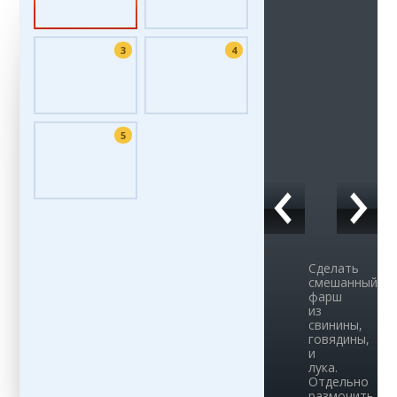
3
4
5
Сделать
смешанный
фарш
из
свинины,
говядины,
и
лука.
Отдельно
размочить