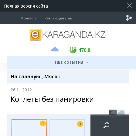
Полная версия сайта
Контакты
Рекламодателям
покупка
продажа
USD
468.5
470.8
470.8
погода
валюта
EUR
539
541.5
ЕЩЁ СОБЫТИЯ
RUB
5.53
5.6
На главную
,
Мясо
:
26.11.2012
Котлеты без панировки
1
2