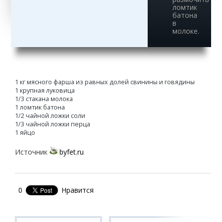
ломтик
батона
в
молоке.
1 кг мясного фарша из равных долей свинины и говядины
1 крупная луковица
1/3 стакана молока
1 ломтик батона
1/2 чайной ложки соли
1/3 чайной ложки перца
1 яйцо
Источник
byfet.ru
0
Нравится