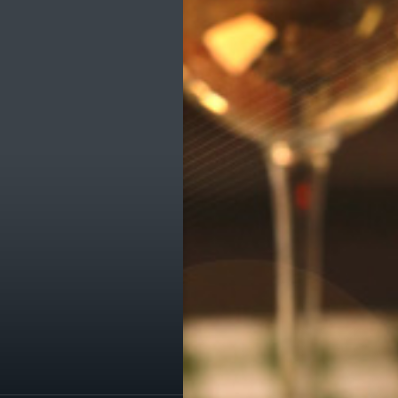
ик
е транспорта
е остановки
е службы
омпаний
ы, легко!