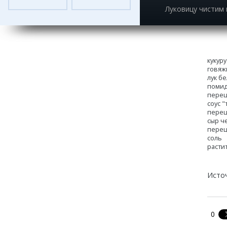
Луковицу чистим 
кукур
говяж
лук бе
помид
перец
соус "
перец
сыр ч
перец
соль
расти
Исто
0