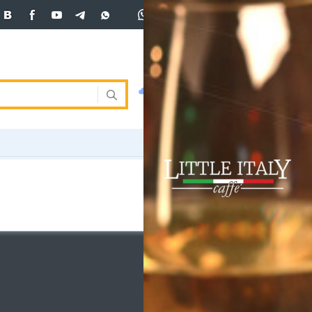
+7 (701)
233 33 81
Вход
покупка
продажа
 33 81
USD
468.5
472
472
погода
валюта
EUR
540
544
ния
RUB
5.58
5.61
ость
и
ка