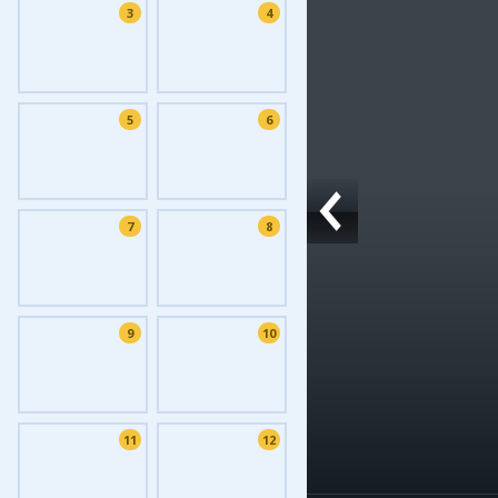
3
4
Фоток
Колла
Ешкин
5
6
Меди
Фото
Видео
7
8
3D-ту
Timel
9
10
11
12