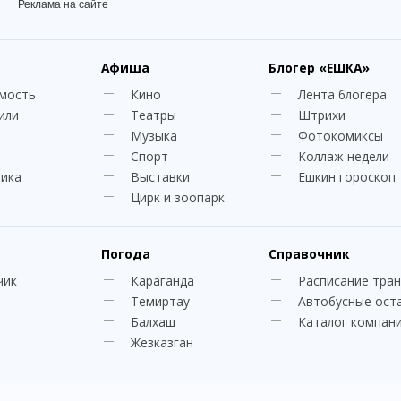
Реклама на сайте
Афиша
Блогер
«ЕШКА»
мость
Кино
Лента блогера
или
Театры
Штрихи
Музыка
Фотокомиксы
Спорт
Коллаж недели
ника
Выставки
Ешкин гороскоп
Цирк и зоопарк
Погода
Справочник
чик
Караганда
Расписание тра
Темиртау
Автобусные ост
Балхаш
Каталог компан
Жезказган