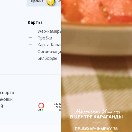
Премия
Award.kz 2015.
I место
Карты
Web-камеры
Пробки
Карта Караганды
Организации
Билборды
нспорта
ановки
ий