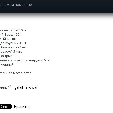
и режем помельче.
узные чипсы 100 г
ий фарш 150 г
лый 1/2 шт.
ор крупный 1 шт.
 болгарский 1 шт.
табаско" 5 кап.
 острый 1 шт.
еддер (или любой твердый) 60 г
 черный
тельное масло 2 ст.л
чник
ligakulinarov.ru
Нравится