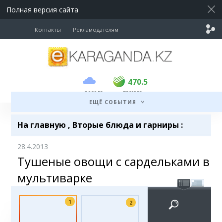
Полная версия сайта
Контакты
Рекламодателям
покупка
продажа
USD
469.5
470.5
470.5
погода
валюта
EUR
539
543
ЕЩЁ СОБЫТИЯ
RUB
5.45
5.53
На главную
,
Вторые блюда и гарниры
:
28.4.2013
Тушеные овощи с сардельками в
мультиварке
1
2