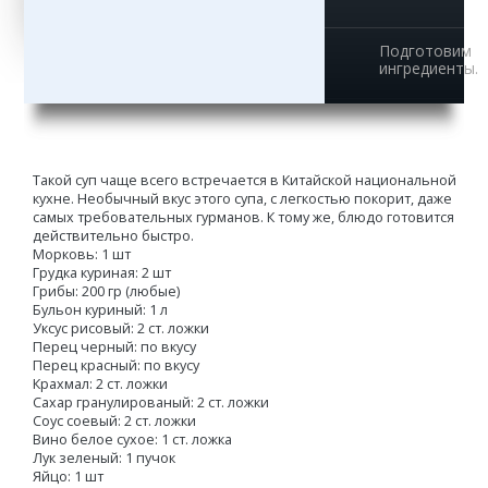
Подготовим
ингредиенты.
Такой суп чаще всего встречается в Китайской национальной
кухне. Необычный вкус этого супа, с легкостью покорит, даже
самых требовательных гурманов. К тому же, блюдо готовится
действительно быстро.
Морковь: 1 шт
Грудка куриная: 2 шт
Грибы: 200 гр (любые)
Бульон куриный: 1 л
Уксус рисовый: 2 ст. ложки
Перец черный: по вкусу
Перец красный: по вкусу
Крахмал: 2 ст. ложки
Сахар гранулированый: 2 ст. ложки
Соус соевый: 2 ст. ложки
Вино белое сухое: 1 ст. ложка
Лук зеленый: 1 пучок
Яйцо: 1 шт