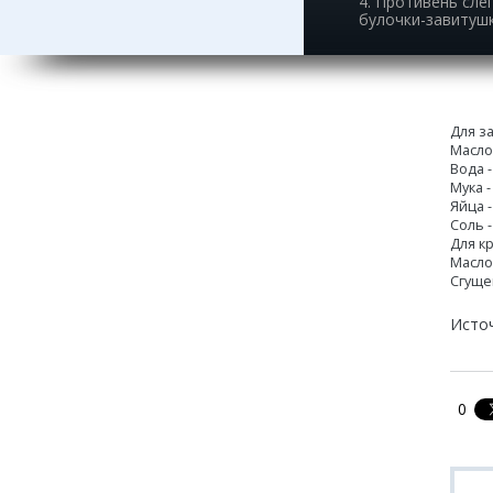
4. Противень сле
булочки-завитуш
Для з
Масло
Вода -
Мука -
Яйца -
Соль 
Для к
Масло
Сгуще
Исто
0