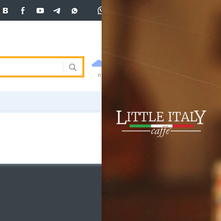
+7 (701)
233 33 81
Вход
покупка
продажа
 33 81
USD
470
471.5
471.5
погода
валюта
EUR
540
542
ния
RUB
5.53
5.61
ость
и
ка