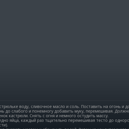
омиксы
Карта Караганды
Балхаш
ж недели
Организации
Жезказган
 гороскоп
Мой участковый
Перекрытие дорог
Справочн
Сервисы
а
Переводчик
Расписани
Автобусны
Экстренны
р
Каталог к
apse
Купить шин
астрюльке воду, сливочное масло и соль. Поставить на огонь и д
нь до слабого и понемногу добавить муку, перемешивая. Должно
нок кастрюли. Снять с огня и немного остудить массу.
едно яйца, каждый раз тщательно перемешивая тесто до однор
ти).