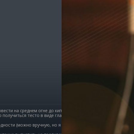
ик
е транспорта
е остановки
е службы
омпаний
ы, легко!
овести на среднем огне до кипения.
 получиться тесто в виде гладкого шара, легко
одности (можно вручную, но я мешала миксером на