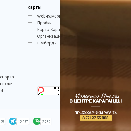
Карты
Web-камеры
Пробки
Карта Караганды
Организации
Билборды
нспорта
ановки
ий
405
12 037
2 230