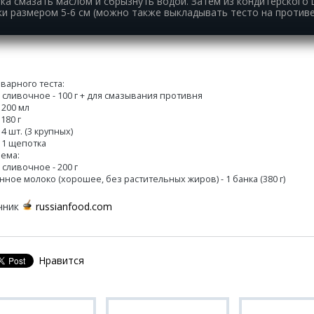
гка смазать маслом и сбрызнуть водой. Затем из кондитерского
ки размером 5-6 см (можно также выкладывать тесто на против
аварного теста:
 сливочное - 100 г + для смазывания противня
 200 мл
 180 г
 4 шт. (3 крупных)
- 1 щепотка
рема:
 сливочное - 200 г
нное молоко (хорошее, без растительных жиров) - 1 банка (380 г)
чник
russianfood.com
Нравится