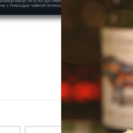
 шприца выпустить на противень колбаски-эклеры или
ень с помощью чайной ложки).