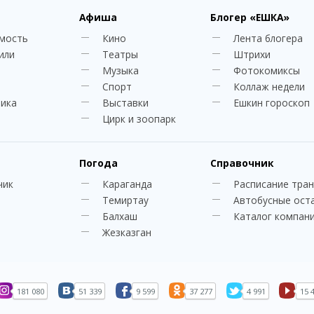
Афиша
Блогер
«ЕШКА»
мость
Кино
Лента блогера
или
Театры
Штрихи
Музыка
Фотокомиксы
Спорт
Коллаж недели
ника
Выставки
Ешкин гороскоп
Цирк и зоопарк
Погода
Справочник
чик
Караганда
Расписание тра
Темиртау
Автобусные ост
Балхаш
Каталог компан
Жезказган
181 080
51 339
9 599
37 277
4 991
15 