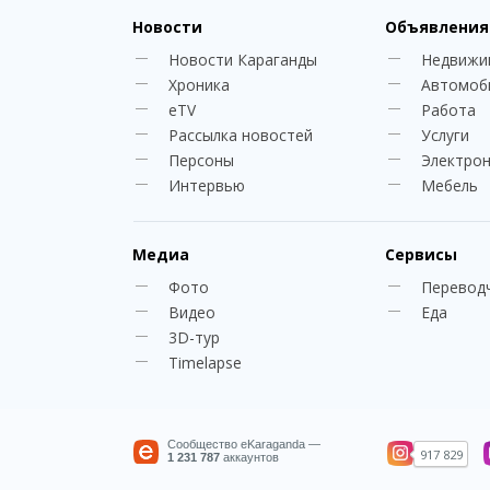
Новости
Объявления
Новости Караганды
Недвижи
Хроника
Автомоб
eTV
Работа
Рассылка новостей
Услуги
Персоны
Электро
Интервью
Мебель
Медиа
Сервисы
Фото
Перевод
Видео
Еда
3D-тур
Timelapse
Сообщество eKaraganda —
917 829
1 231 787
аккаунтов