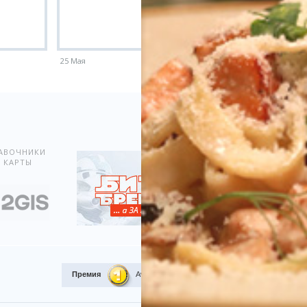
25 Мая
18 Мая
Показать всё
АВОЧНИКИ
 КАРТЫ
Премия
Award.kz 2015.
I место