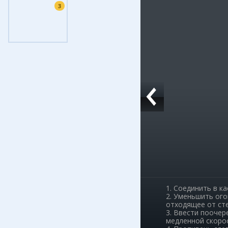
3
Фоток
Колла
Ешкин
Меди
Фото
Видео
3D-ту
Timel
1. Соединить в к
2. Уменьшить ого
отходящее от сте
3. Ввести поочер
медленной скорос