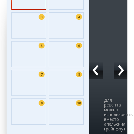
3
4
5
6
7
8
Для
9
10
рецепта
можно
использовать
вместо
апельсина
грейпфрут,
а