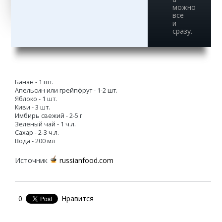
можно
все
и
сразу.
Банан - 1 шт.
Апельсин или грейпфрут - 1-2 шт.
Яблоко - 1 шт.
Киви - 3 шт.
Имбирь свежий - 2-5 г
Зеленый чай - 1 ч.л.
Сахар - 2-3 ч.л.
Вода - 200 мл
Источник
russianfood.com
0
Нравится