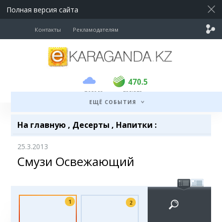
Полная версия сайта
Контакты
Рекламодателям
покупка
продажа
USD
468
470.5
470.5
погода
валюта
EUR
535
542
ЕЩЁ СОБЫТИЯ
RUB
5.55
5.61
На главную
,
Десерты
,
Напитки
:
25.3.2013
Смузи Освежающий
1
2