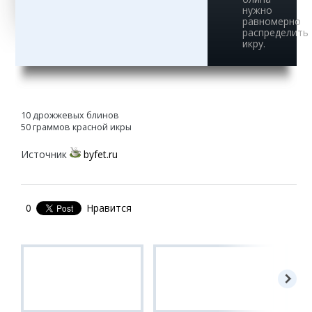
нужно
равномерно
распределить
икру.
10 дрожжевых блинов
50 граммов красной икры
Источник
byfet.ru
0
Нравится