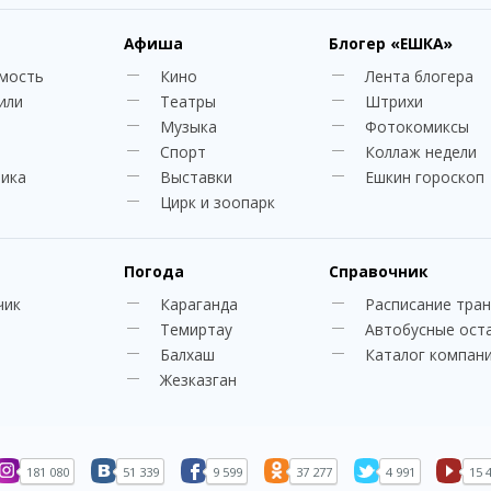
Афиша
Блогер
«ЕШКА»
мость
Кино
Лента блогера
или
Театры
Штрихи
Музыка
Фотокомиксы
Спорт
Коллаж недели
ника
Выставки
Ешкин гороскоп
Цирк и зоопарк
Погода
Справочник
чик
Караганда
Расписание тра
Темиртау
Автобусные ост
Балхаш
Каталог компан
Жезказган
181 080
51 339
9 599
37 277
4 991
15 