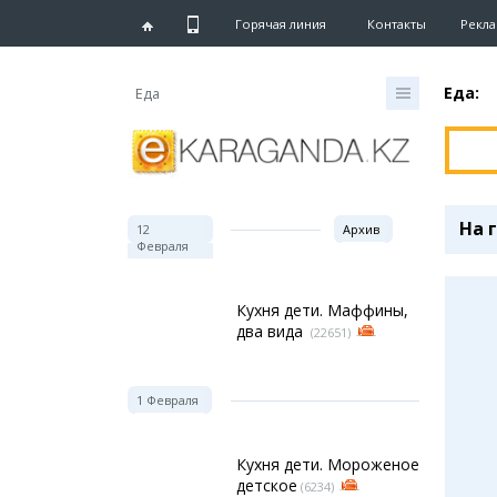
Горячая линия
Контакты
Рекла
Еда:
Еда
Глав
Ново
На 
12
Архив
Новос
Февраля
Караг
Хрони
eTV
Кухня дети. Маффины,
Рассы
два вида
(22651)
Персо
Интер
1 Февраля
Блоге
Кухня дети. Мороженое
Лента
детское
(6234)
Штри