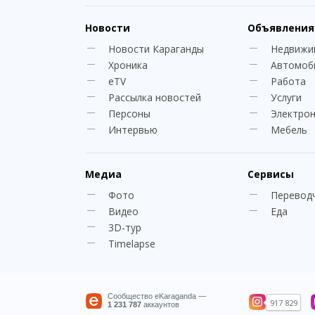
Новости
Объявления
Новости Караганды
Недвижи
Хроника
Автомоб
eTV
Работа
Рассылка новостей
Услуги
Персоны
Электро
Интервью
Мебель
Медиа
Сервисы
Фото
Перевод
Видео
Еда
3D-тур
Timelapse
Сообщество eKaraganda —
917 829
1 231 787
аккаунтов