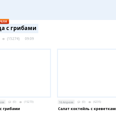
омиксы
Карта Караганды
Балхаш
ж недели
Организации
Жезказган
 гороскоп
Мой участковый
РЕЛЯ
Перекрытие дорог
а с грибами
Справочн
Сервисы
а
(15274) 09:09
Переводчик
Расписани
Автобусны
Экстренны
р
Каталог к
apse
Купить шин
(0)
(15273)
(0)
(6235)
еля
16 Апреля
с грибами
Салат коктейль с креветкам