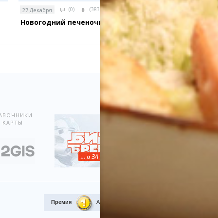
(0)
(3830)
27 Декабря
Новогодний печеночный торт
Показать всё
АВОЧНИКИ
 КАРТЫ
Премия
Award.kz 2015.
I место