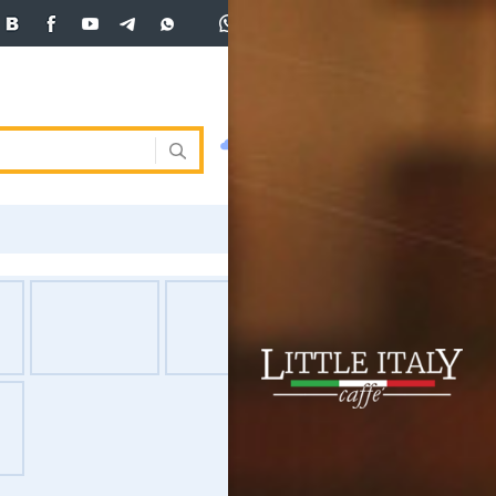
+7 (701)
233 33 81
Вход
покупка
продажа
 33 81
USD
469.5
471
471
погода
валюта
EUR
539
544
ния
RUB
5.53
5.58
ость
и
ка