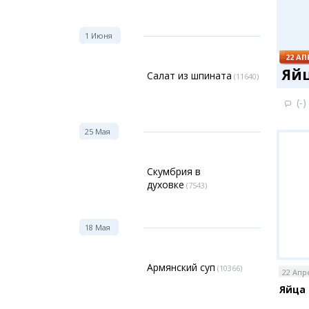
Фоток
Колла
1 Июня
Ешкин
22 АП
Яйц
Салат из шпината
(11640)
Меди
(-)
Фото
Видео
25 Мая
3D-ту
Timel
Скумбрия в
духовке
(7543)
18 Мая
Армянский суп
(10366)
22 Апр
Яйца 