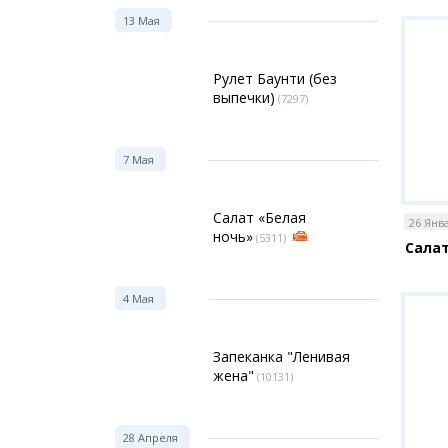
13 Мая
Рулет Баунти (без
выпечки)
(7297)
7 Мая
Салат «Белая
26 Янв
ночь»
(5311)
Салат
4 Мая
Запеканка "Ленивая
жена"
(10131)
28 Апреля