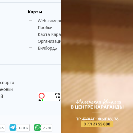
Карты
Web-камеры
Пробки
Карта Караганды
Организации
Билборды
нспорта
ановки
ий
405
12 037
2 230