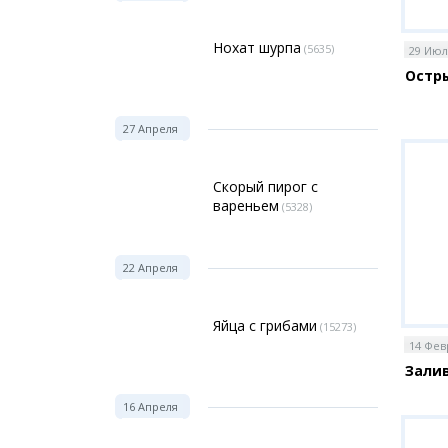
Нохат шурпа
(5635)
29 Июл
Остр
27 Апреля
Скорый пирог с
вареньем
(5328)
22 Апреля
Яйца с грибами
(15273)
14 Фев
Зали
16 Апреля