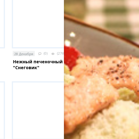
(0)
(2769)
28 Декабря
Нежный печеночный торт
"Снеговик"