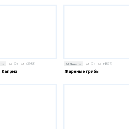
(0)
(3958)
(0)
(4597)
аря
14 Января
 Каприз
Жареные грибы