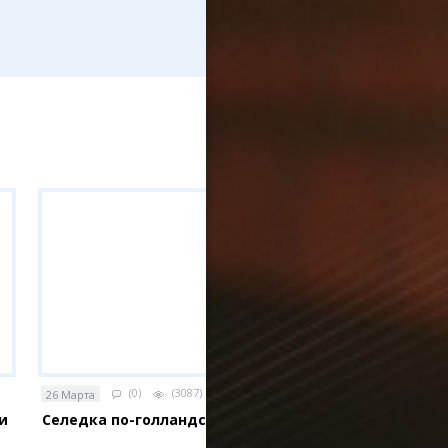
ик
е транспорта
е остановки
е службы
омпаний
ы, легко!
(0)
(3087)
26 Марта
и
Селедка по-голландски