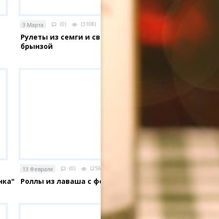
(0)
(3108)
3 Марта
Рулеты из семги и свеклы с
брынзой
(0)
(2563)
13 Февраля
нка"
Роллы из лаваша с форелью