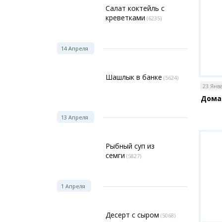
Салат коктейль с
креветками
(6235)
14 Апреля
Шашлык в банке
(5624)
23 Янв
Дома
13 Апреля
Рыбный суп из
семги
(5827)
1 Апреля
Десерт с сыром
(5068)