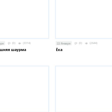
(0)
(3314)
(0)
(2644)
аря
22 Января
шняя шаурма
Ёка