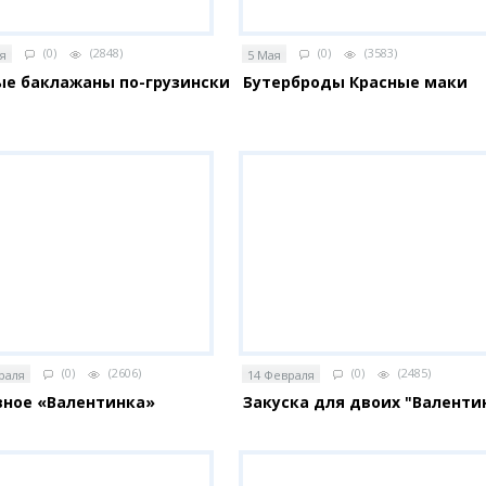
(0)
(2848)
(0)
(3583)
я
5 Мая
ые баклажаны по-грузински
Бутерброды Красные маки
(0)
(2606)
(0)
(2485)
раля
14 Февраля
вное «Валентинка»
Закуска для двоих "Валенти