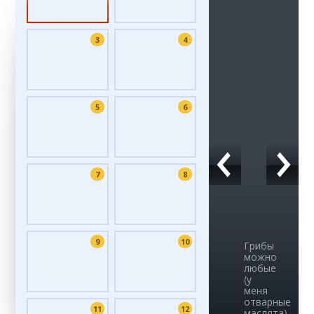
3
4
5
6
7
8
9
10
Грибы
можно
любые
(у
меня
отварные
11
12
маслята)