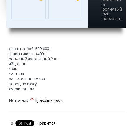
и
репчатый
лук
порезать
фарш (любой) 500-600 г
грибы ( любые) 400 г
репчатый лук крупный 2 шт.
яйцо 1 шт.
соль
сметана
растительное масло
перец по вкусу
хмели-сунели
Источник
ligakulinarov.ru
0
Нравится