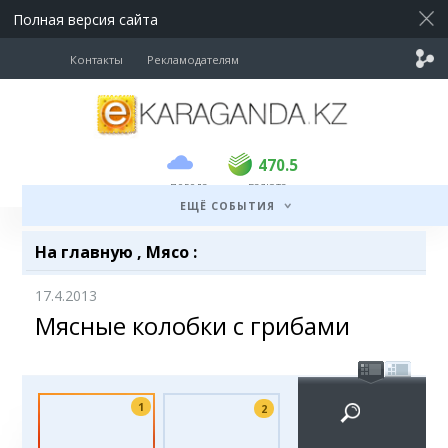
Полная версия сайта
Контакты
Рекламодателям
покупка
продажа
USD
469.5
470.5
470.5
погода
валюта
EUR
539
543
ЕЩЁ СОБЫТИЯ
RUB
5.45
5.53
На главную
,
Мясо
:
17.4.2013
Мясные колобки с грибами
1
2