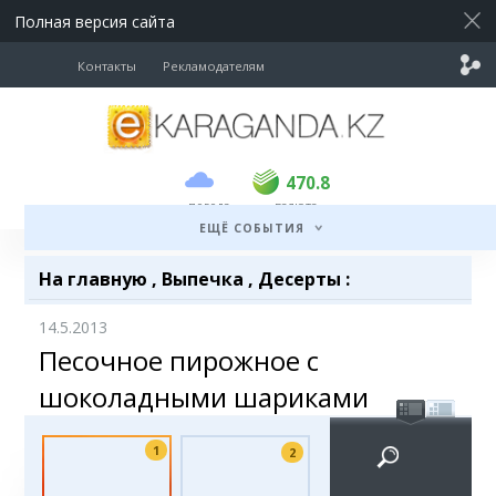
Полная версия сайта
Контакты
Рекламодателям
покупка
продажа
USD
468.5
470.8
470.8
погода
валюта
EUR
539
541.5
ЕЩЁ СОБЫТИЯ
RUB
5.53
5.6
На главную
,
Выпечка
,
Десерты
:
14.5.2013
Песочное пирожное с
шоколадными шариками
1
2