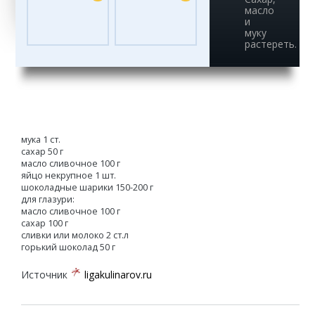
масло
и
муку
растереть.
мука 1 ст.
сахар 50 г
масло сливочное 100 г
яйцо некрупное 1 шт.
шоколадные шарики 150-200 г
для глазури:
масло сливочное 100 г
сахар 100 г
сливки или молоко 2 ст.л
горький шоколад 50 г
Источник
ligakulinarov.ru