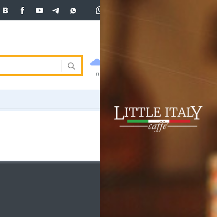
+7 (701)
233 33 81
Вход
покупка
продажа
 33 81
USD
469
470.5
470.5
погода
валюта
EUR
541
545
ния
RUB
5.51
5.6
ость
и
ка