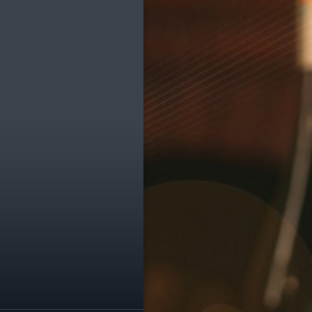
ик
е транспорта
е остановки
е службы
омпаний
ы, легко!