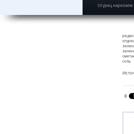
Огурец нарезаем
редиск
огуре
зелен
зелен
сметан
соль
Исто
0