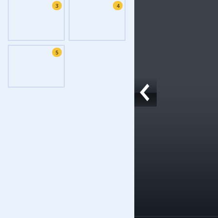
3
4
Фоток
Колла
Ешкин
5
Меди
Фото
Видео
3D-ту
Timel