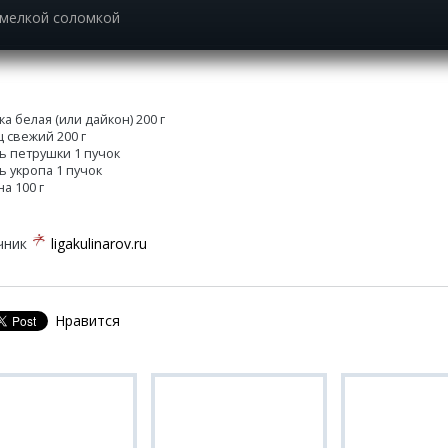
 мелкой соломкой
а белая (или дайкон) 200 г
ц свежий 200 г
ь петрушки 1 пучок
ь укропа 1 пучок
а 100 г
чник
ligakulinarov.ru
Нравится