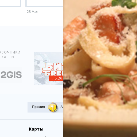
25 Мая
18 Мая
Показать всё
АВОЧНИКИ
 КАРТЫ
Премия
Award.kz 2015.
I место
Карты