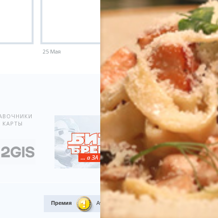
25 Мая
18 Мая
Показать всё
АВОЧНИКИ
 КАРТЫ
Премия
Award.kz 2015.
I место