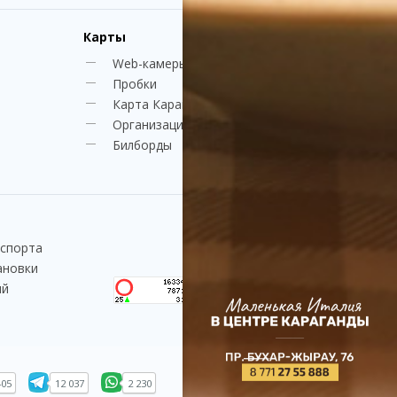
Карты
Web-камеры
Пробки
Карта Караганды
Организации
Билборды
нспорта
ановки
ий
405
12 037
2 230