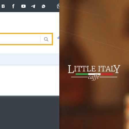
+7 (701)
233 33 81
Вход
покупка
продажа
 33 81
USD
470
472
472
погода
валюта
EUR
539
542
ния
RUB
5.53
5.61
ость
и
ка