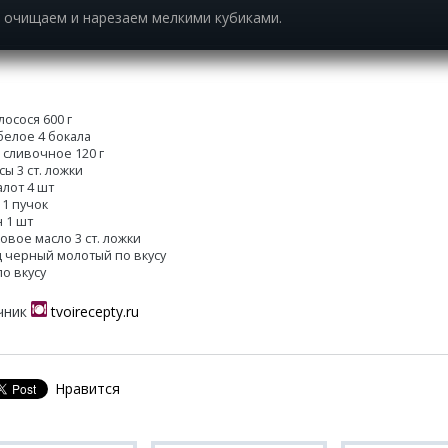
 очищаем и нарезаем мелкими кубиками.
лосося 600 г
белое 4 бокала
 сливочное 120 г
ы 3 ст. ложки
алот 4 шт
 1 пучок
 1 шт
овое масло 3 ст. ложки
 черный молотый по вкусу
по вкусу
чник
tvoirecepty.ru
Нравится