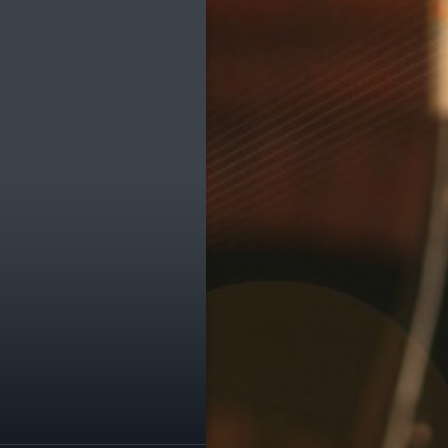
ик
е транспорта
е остановки
е службы
омпаний
ы, легко!