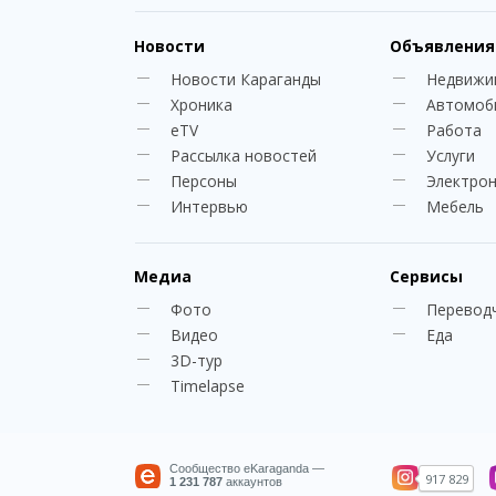
Новости
Объявления
Новости Караганды
Недвижи
Хроника
Автомоб
eTV
Работа
Рассылка новостей
Услуги
Персоны
Электро
Интервью
Мебель
Медиа
Сервисы
Фото
Перевод
Видео
Еда
3D-тур
Timelapse
Сообщество eKaraganda —
917 829
1 231 787
аккаунтов