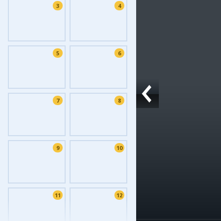
3
4
Фоток
Колла
Ешкин
5
6
Меди
Фото
Видео
7
8
3D-ту
Timel
9
10
11
12