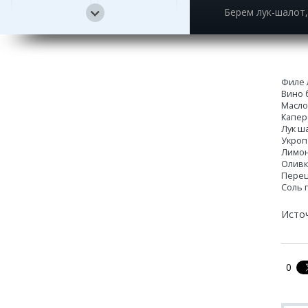
Берем лук-шалот,
13
14
Филе 
Вино 
15
Масло
Каперс
Лук ш
Укроп
Лимон
Оливк
Перец
Соль 
Исто
0