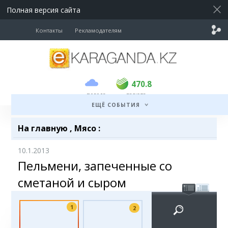
Полная версия сайта
Контакты
Рекламодателям
покупка
продажа
USD
468.5
470.8
470.8
погода
валюта
EUR
539
541.5
ЕЩЁ СОБЫТИЯ
RUB
5.53
5.6
На главную
,
Мясо
:
10.1.2013
Пельмени, запеченные со
сметаной и сыром
1
2