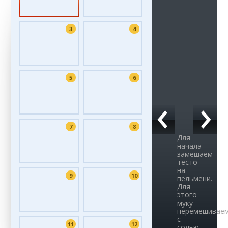
3
4
5
6
7
8
Для
начала
замешаем
тесто
на
9
10
пельмени.
Для
этого
муку
перемешивае
с
11
12
солью,