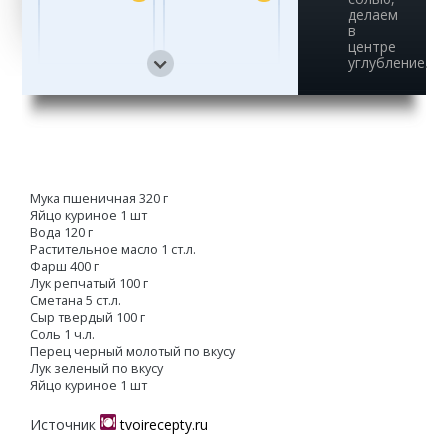
делаем
в
центре
углубление.
13
14
15
16
Мука пшеничная 320 г
Яйцо куриное 1 шт
Вода 120 г
Растительное масло 1 ст.л.
Фарш 400 г
Лук репчатый 100 г
Сметана 5 ст.л.
Сыр твердый 100 г
Соль 1 ч.л.
Перец черный молотый по вкусу
Лук зеленый по вкусу
Яйцо куриное 1 шт
Источник
tvoirecepty.ru