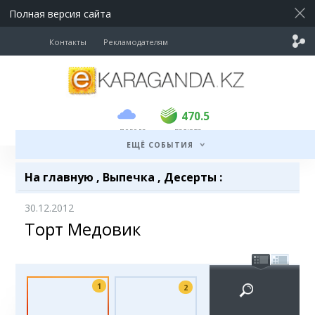
Полная версия сайта
Контакты
Рекламодателям
покупка
продажа
USD
469.5
470.5
470.5
погода
валюта
EUR
539
543
ЕЩЁ СОБЫТИЯ
RUB
5.45
5.53
На главную
,
Выпечка
,
Десерты
:
30.12.2012
Торт Медовик
1
2