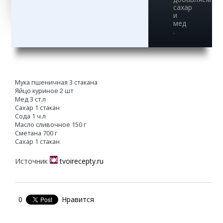
сахар
и
мед
.
Мука пшеничная 3 стакана
Яйцо куриное 2 шт
Мед 3 ст.л
Сахар 1 стакан
Сода 1 ч.л
Масло сливочное 150 г
Сметана 700 г
Сахар 1 стакан
Источник
tvoirecepty.ru
0
Нравится