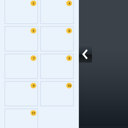
3
4
Фоток
Колла
Ешкин
5
6
Меди
Фото
Видео
7
8
3D-ту
Timel
9
10
11