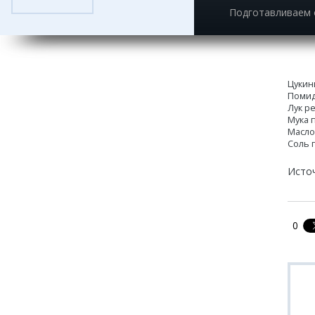
Подготавливаем 
Цукин
Помид
Лук р
Мука 
Масло
Соль 
Исто
0