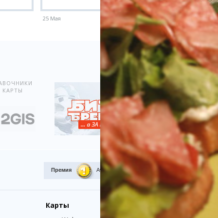
25 Мая
18 Мая
Показать всё
АВОЧНИКИ
 КАРТЫ
Премия
Award.kz 2015.
I место
Карты