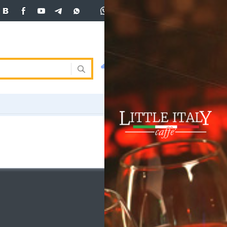
+7 (701)
233 33 81
Вход
покупка
продажа
 33 81
USD
470
473
473
погода
валюта
EUR
541
544
ния
RUB
5.57
5.61
ость
и
ка