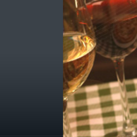
ик
е транспорта
е остановки
е службы
омпаний
ы, легко!