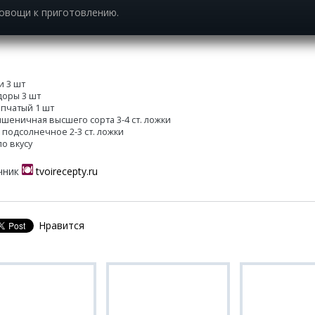
овощи к приготовлению.
и 3 шт
оры 3 шт
епчатый 1 шт
пшеничная высшего сорта 3-4 ст. ложки
 подсолнечное 2-3 ст. ложки
по вкусу
чник
tvoirecepty.ru
Нравится