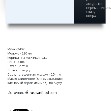
аккуратно
перемешивае
снизу
вверх.
Мука - 240 г
Молоко - 220 мл
Корица - на кончике ножа
Яйца - 4 шт.
Сахар - 2 ст. л.
Соль - по вкусу
Сода, погашенная уксусом - 0,5 ч. л.
Масло сливочное (для смазывания)
Кленовый сироп или мед - по вкусу
Источник
russianfood.com