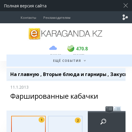
Полная версия сайта
Контакты
Рекламодателям
покупка
продажа
USD
468.5
470.8
470.8
погода
валюта
EUR
539
541.5
ЕЩЁ СОБЫТИЯ
RUB
5.53
5.6
На главную
,
Вторые блюда и гарниры
,
Закуски
11.1.2013
Фаршированные кабачки
1
2