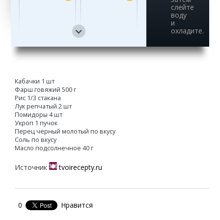
слейте
воду
и
охладите.
13
14
Кабачки 1 шт
Фарш говяжий 500 г
15
Рис 1/3 стакана
Лук репчатый 2 шт
Помидоры 4 шт
Укроп 1 пучок
Перец черный молотый по вкусу
Соль по вкусу
Масло подсолнечное 40 г
Источник
tvoirecepty.ru
0
Нравится