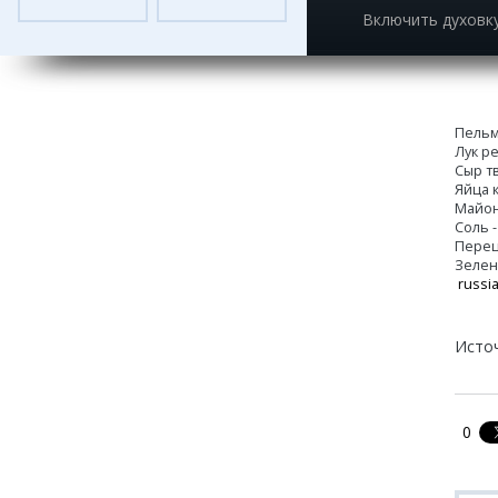
Включить духовку
Пельм
Лук ре
Сыр тв
Яйца к
Майоне
Соль -
Перец
Зелень
russi
Исто
0