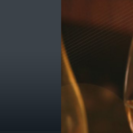
ик
е транспорта
е остановки
е службы
омпаний
ы, легко!