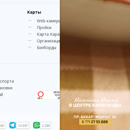
Карты
Web-камеры
Пробки
Карта Караганды
Организации
Билборды
нспорта
ановки
ий
405
12 037
2 230