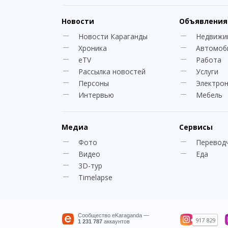
Новости
Объявления
Новости Караганды
Недвижи
Хроника
Автомоб
eTV
Работа
Рассылка новостей
Услуги
Персоны
Электро
Интервью
Мебель
Медиа
Сервисы
Фото
Перевод
Видео
Еда
3D-тур
Timelapse
Сообщество eKaraganda —
917 829
1 231 787
аккаунтов