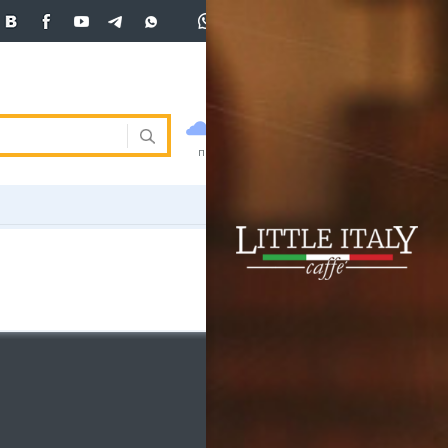
+7 (701)
233 33 81
Вход
покупка
продажа
 33 81
USD
469
470.5
470.5
погода
валюта
EUR
541
545
ния
RUB
5.51
5.6
ость
и
ка