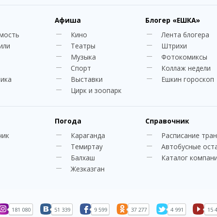
Афиша
Блогер
«ЕШКА»
мость
Кино
Лента блогера
или
Театры
Штрихи
Музыка
Фотокомиксы
Спорт
Коллаж недели
ника
Выставки
Ешкин гороскоп
Цирк и зоопарк
Погода
Справочник
чик
Караганда
Расписание тра
Темиртау
Автобусные ост
Балхаш
Каталог компан
Жезказган
181 080
51 339
9 599
37 277
4 991
15 