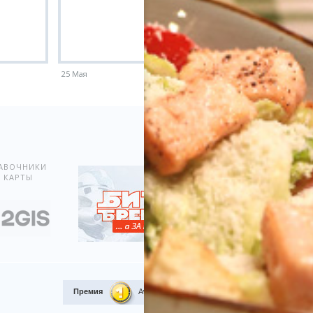
25 Мая
18 Мая
Показать всё
АВОЧНИКИ
 КАРТЫ
Премия
Award.kz 2015.
I место