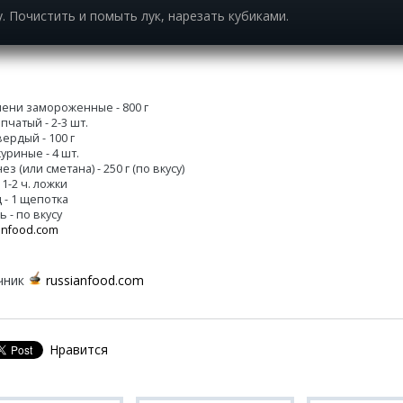
. Почистить и помыть лук, нарезать кубиками.
ени замороженные - 800 г
пчатый - 2-3 шт.
ердый - 100 г
уриные - 4 шт.
з (или сметана) - 250 г (по вкусу)
 1-2 ч. ложки
 - 1 щепотка
 - по вкусу
anfood.com
чник
russianfood.com
Нравится