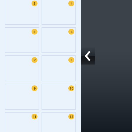
3
4
Фоток
Колла
Ешкин
5
6
Меди
Фото
Видео
7
8
3D-ту
Timel
9
10
11
12