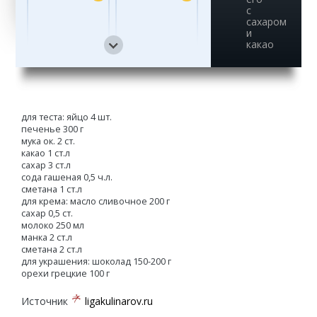
с
сахаром
и
какао
13
14
для теста: яйцо 4 шт.
печенье 300 г
15
16
мука ок. 2 ст.
какао 1 ст.л
сахар 3 ст.л
сода гашеная 0,5 ч.л.
сметана 1 ст.л
17
18
для крема: масло сливочное 200 г
сахар 0,5 ст.
молоко 250 мл
манка 2 ст.л
сметана 2 ст.л
для украшения: шоколад 150-200 г
19
20
орехи грецкие 100 г
Источник
ligakulinarov.ru