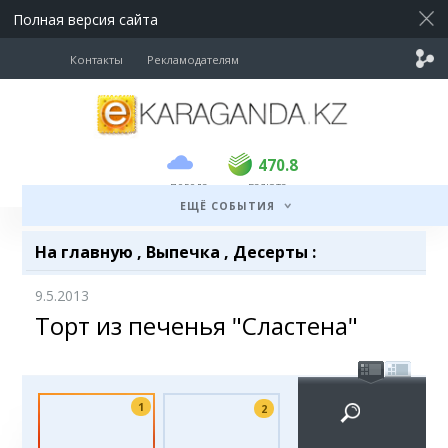
Полная версия сайта
Контакты
Рекламодателям
покупка
продажа
USD
468.5
470.8
470.8
погода
валюта
EUR
539
541.5
ЕЩЁ СОБЫТИЯ
RUB
5.53
5.6
На главную
,
Выпечка
,
Десерты
:
9.5.2013
Торт из печенья "Сластена"
1
2