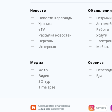
Новости
Объявления
Новости Караганды
Недвижи
Хроника
Автомоб
eTV
Работа
Рассылка новостей
Услуги
Персоны
Электро
Интервью
Мебель
Медиа
Сервисы
Фото
Перевод
Видео
Еда
3D-тур
Timelapse
Сообщество eKaraganda —
917 829
1 231 787
аккаунтов