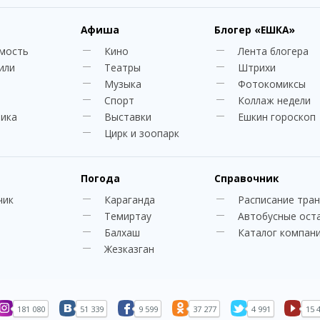
Афиша
Блогер
«ЕШКА»
мость
Кино
Лента блогера
или
Театры
Штрихи
Музыка
Фотокомиксы
Спорт
Коллаж недели
ника
Выставки
Ешкин гороскоп
Цирк и зоопарк
Погода
Справочник
чик
Караганда
Расписание тра
Темиртау
Автобусные ост
Балхаш
Каталог компан
Жезказган
181 080
51 339
9 599
37 277
4 991
15 