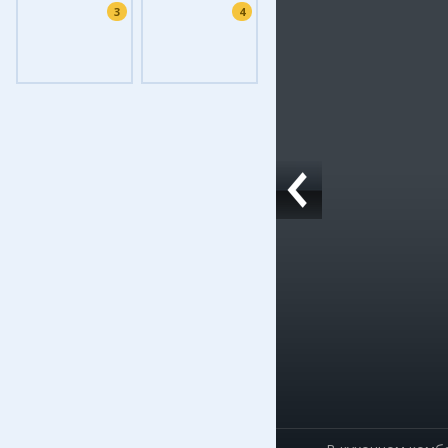
3
4
Фоток
Колла
Ешкин
Меди
Фото
Видео
3D-ту
Timel