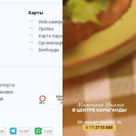
Карты
Web-камеры
Пробки
Карта Караганды
Организации
Билборды
нспорта
ановки
ий
405
12 037
2 230