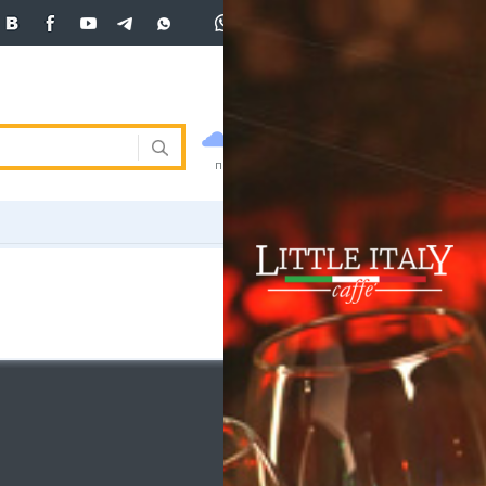
+7 (701)
233 33 81
Вход
покупка
продажа
 33 81
USD
469
470.5
470.5
погода
валюта
EUR
541
545
ния
RUB
5.51
5.6
ость
и
ка