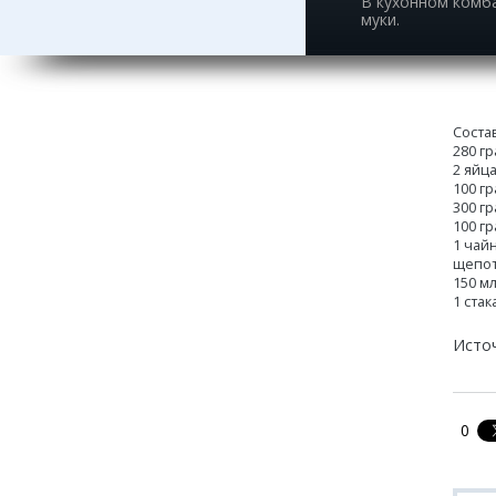
В кухонном комба
муки.
Соста
280 г
2 яйц
100 г
300 г
100 г
1 чай
щепот
150 м
1 ста
Исто
0