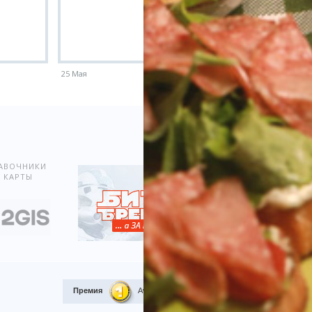
25 Мая
18 Мая
Показать всё
АВОЧНИКИ
 КАРТЫ
Премия
Award.kz 2015.
I место