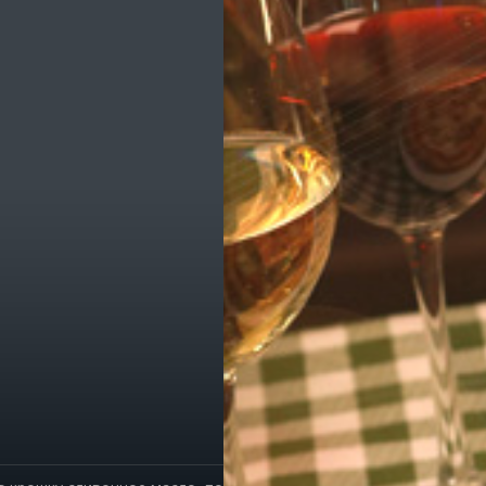
ик
е транспорта
е остановки
е службы
омпаний
ы, легко!