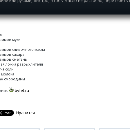
йне или руками, быстро, чтобы масло не растаяло, перетереть 
в:
раммов муки
а
раммов сливочного масла
раммов сахара
раммов сметаны
ная ложка разрыхлителя
ка соли
л молока
кан смородины
чник
byfet.ru
Нравится