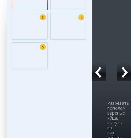
3
4
5
Разрезать
пополам
вареные
яйца,
вынуть
из
них
желток