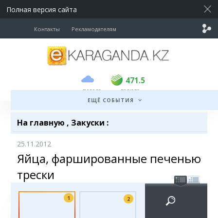
Полная версия сайта
Контакты
Рекламодателям
покупка
продажа
USD
470.5
471.5
471.5
погода
валюта
EUR
539
541.5
ЕЩЁ СОБЫТИЯ
RUB
5.53
5.6
На главную
,
Закуски
:
25.11.2012
Яйца, фаршированные печенью
трески
1
2