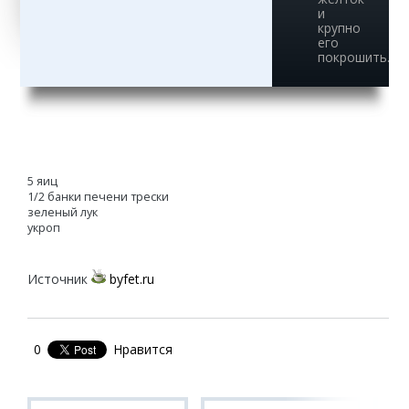
и
крупно
его
покрошить.
5 яиц
1/2 банки печени трески
зеленый лук
укроп
Источник
byfet.ru
0
Нравится