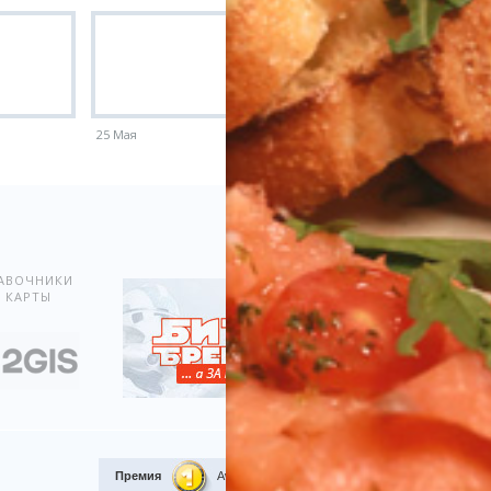
25 Мая
18 Мая
Показать всё
АВОЧНИКИ
 КАРТЫ
Премия
Award.kz 2015.
I место