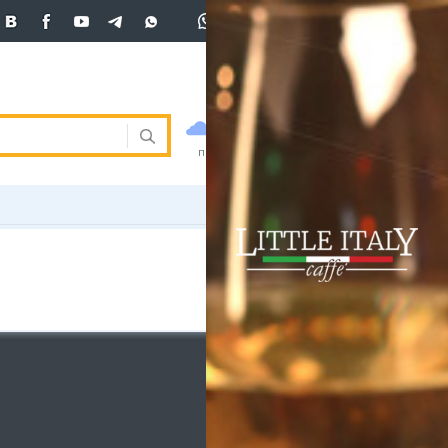
+7 (701)
233 33 81
Вход
покупка
продажа
 33 81
USD
468.5
470.8
470.8
погода
валюта
EUR
539
541.5
ния
RUB
5.53
5.6
ость
и
ка