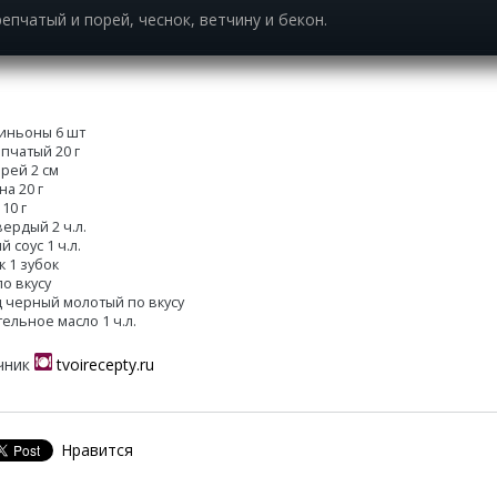
епчатый и порей, чеснок, ветчину и бекон.
ньоны 6 шт
епчатый 20 г
орей 2 см
а 20 г
10 г
ердый 2 ч.л.
 соус 1 ч.л.
к 1 зубок
по вкусу
 черный молотый по вкусу
тельное масло 1 ч.л.
чник
tvoirecepty.ru
Нравится