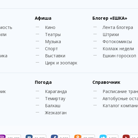
Афиша
Блогер
«ЕШКА»
мость
Кино
Лента блогера
или
Театры
Штрихи
Музыка
Фотокомиксы
Спорт
Коллаж недели
ника
Выставки
Ешкин гороскоп
Цирк и зоопарк
Погода
Справочник
чик
Караганда
Расписание тра
Темиртау
Автобусные ост
Балхаш
Каталог компан
Жезказган