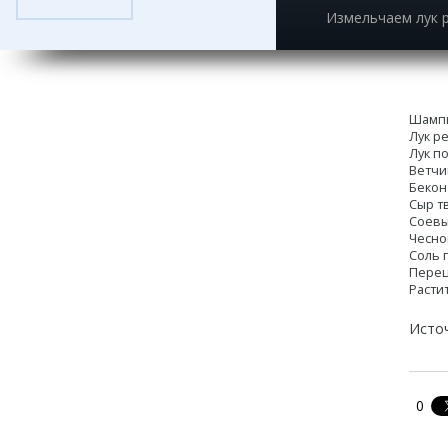
Измельчаем лук р
Шампи
Лук р
Лук п
Ветчин
Бекон 
Сыр тв
Соевый
Чесно
Соль 
Перец
Расти
Исто
0