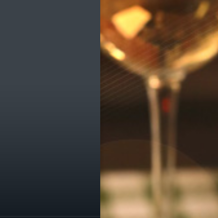
ик
е транспорта
е остановки
е службы
омпаний
ы, легко!