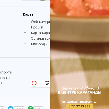
Карты
Web-камеры
Пробки
Карта Караганды
Организации
Билборды
нспорта
ановки
ий