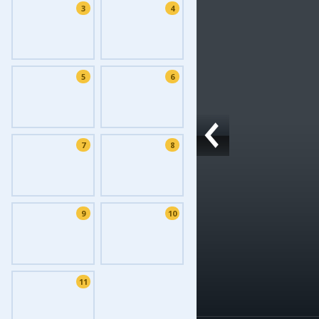
3
4
Фоток
Колла
Ешкин
5
6
Меди
Фото
Видео
7
8
3D-ту
Timel
9
10
11