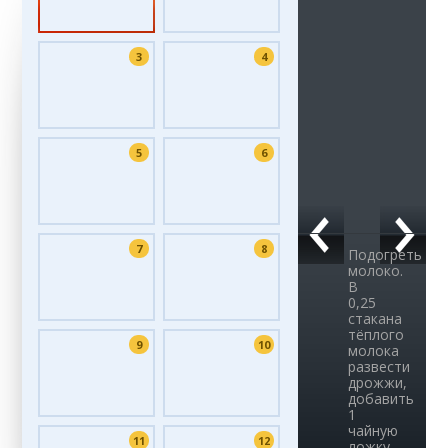
3
4
5
6
7
8
Подогреть
молоко.
В
0,25
стакана
тёплого
9
10
молока
развести
дрожжи,
добавить
1
чайную
11
12
ложку