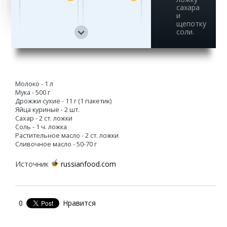
сахара
и
щепотку
соли.
13
14
Молоко - 1 л
Мука - 500 г
15
Дрожжи сухие - 11 г (1 пакетик)
Яйца куриные - 2 шт.
Сахар - 2 ст. ложки
Соль - 1 ч. ложка
Растительное масло - 2 ст. ложки
Сливочное масло - 50-70 г
Источник
russianfood.com
0
Нравится