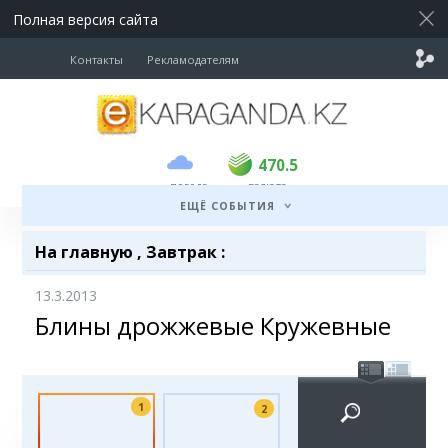
Полная версия сайта
Контакты
Рекламодателям
покупка
продажа
USD
469
470.5
470.5
погода
валюта
EUR
539
543
ЕЩЁ СОБЫТИЯ
RUB
5.55
5.62
На главную
,
Завтрак
:
13.3.2013
Блины дрожжевые Кружевные
1
2