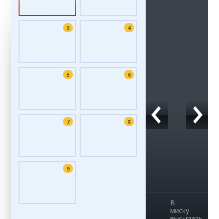
3
4
5
6
7
8
9
В
миску
высыпать