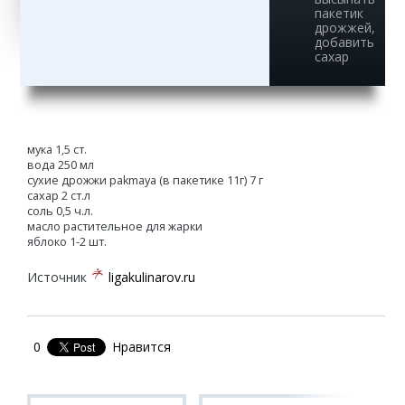
пакетик
дрожжей,
добавить
сахар
мука 1,5 ст.
вода 250 мл
сухие дрожжи pakmaya (в пакетике 11г) 7 г
сахар 2 ст.л
соль 0,5 ч.л.
масло растительное для жарки
яблоко 1-2 шт.
Источник
ligakulinarov.ru
0
Нравится