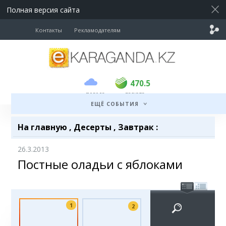
Полная версия сайта
Контакты
Рекламодателям
покупка
продажа
USD
469
470.5
470.5
погода
валюта
EUR
541
545
ЕЩЁ СОБЫТИЯ
RUB
5.51
5.6
На главную
,
Десерты
,
Завтрак
:
26.3.2013
Постные оладьи с яблоками
1
2