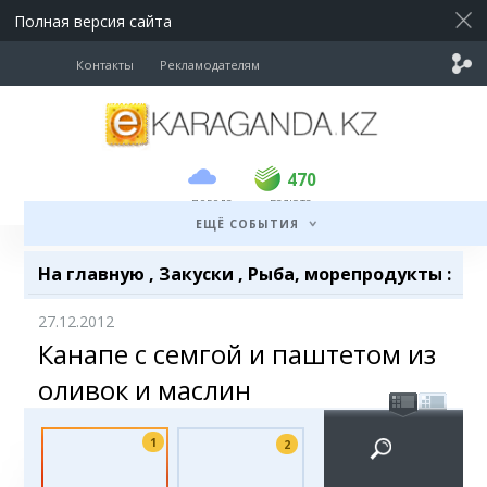
Полная версия сайта
Контакты
Рекламодателям
покупка
продажа
USD
469
470
470
погода
валюта
EUR
539
543
ЕЩЁ СОБЫТИЯ
RUB
5.45
5.53
На главную
,
Закуски
,
Рыба, морепродукты
:
27.12.2012
Канапе с семгой и паштетом из
оливок и маслин
1
2