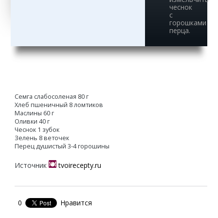
чеснок
с
горошками
перца.
Семга слабосоленая 80 г
Хлеб пшеничный 8 ломтиков
Маслины 60 г
Оливки 40 г
Чеснок 1 зубок
Зелень 8 веточек
Перец душистый 3-4 горошины
Источник
tvoirecepty.ru
0
Нравится