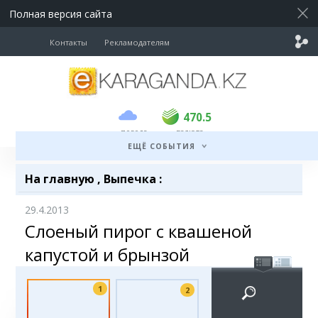
Полная версия сайта
Контакты
Рекламодателям
покупка
продажа
USD
469
470.5
470.5
погода
валюта
EUR
541
545
ЕЩЁ СОБЫТИЯ
RUB
5.51
5.6
На главную
,
Выпечка
:
29.4.2013
Слоеный пирог с квашеной
капустой и брынзой
1
2