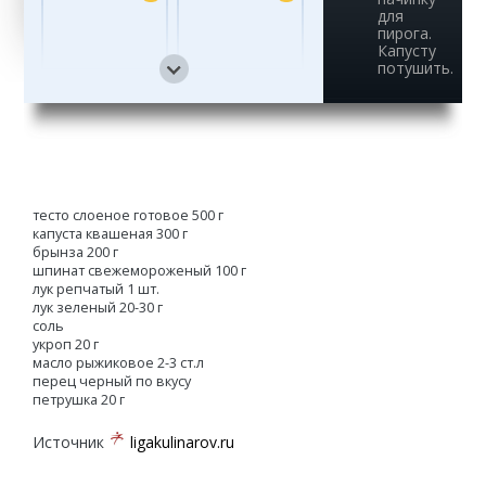
для
пирога.
Капусту
потушить.
13
тесто слоеное готовое 500 г
капуста квашеная 300 г
брынза 200 г
шпинат свежемороженый 100 г
лук репчатый 1 шт.
лук зеленый 20-30 г
соль
укроп 20 г
масло рыжиковое 2-3 ст.л
перец черный по вкусу
петрушка 20 г
Источник
ligakulinarov.ru