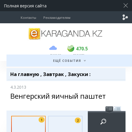
Полная версия сайта
Контакты
Рекламодателям
покупка
продажа
USD
469
470.5
470.5
погода
валюта
EUR
541
545
ЕЩЁ СОБЫТИЯ
RUB
5.51
5.6
На главную
,
Завтрак
,
Закуски
:
4.3.2013
Венгерский яичный паштет
1
2