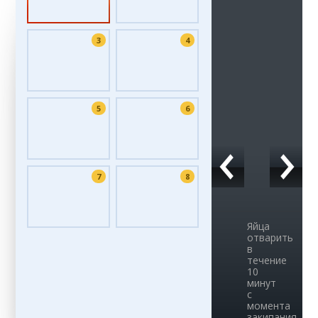
3
4
5
6
7
8
Яйца
отварить
в
течение
10
минут
с
момента
закипания.