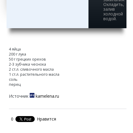
Охладить,
залив
холодной
водой.
4 яйца
200 г лука
50 г грецких орехов
2-3 зубчика чеснока
2 ст.л. сливочного масла
1 ст.л. растительного масла
соль
перец
Источник
kamelena.ru
0
Нравится