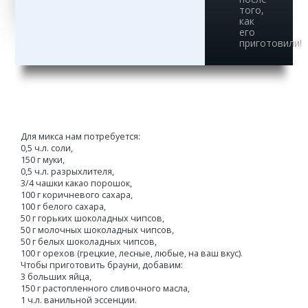
того,
как
его
приготовили!
Для микса нам потребуется:
0,5 ч.л. соли,
150 г муки,
0,5 ч.л. разрыхлителя,
3/4 чашки какао порошок,
100 г коричневого сахара,
100 г белого сахара,
50 г горьких шоколадных чипсов,
50 г молочных шоколадных чипсов,
50 г белых шоколадных чипсов,
100 г орехов (грецкие, лесные, любые, на ваш вкус).
Чтобы приготовить брауни, добавим:
3 больших яйца,
150 г растопленного сливочного масла,
1 ч.л. ванильной эссенции.