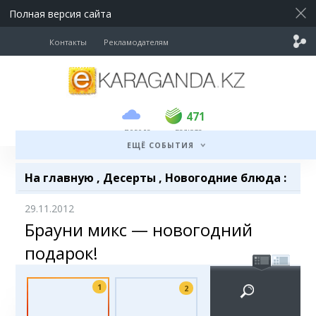
Полная версия сайта
Контакты
Рекламодателям
покупка
продажа
USD
468.5
471
471
погода
валюта
EUR
539
541.5
ЕЩЁ СОБЫТИЯ
RUB
5.53
5.6
На главную
,
Десерты
,
Новогодние блюда
:
29.11.2012
Брауни микс — новогодний
подарок!
1
2