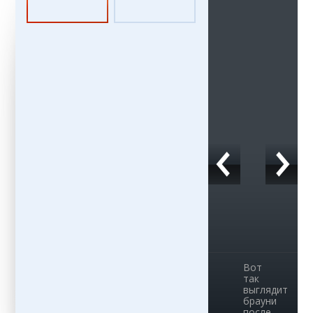
Вот
так
выглядит
брауни
после