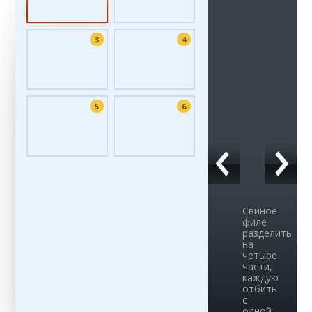
3
4
5
6
Свиное
филе
разделить
на
четыре
части,
каждую
отбить
с
одной