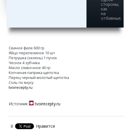
стороны,
как
на
отбивные.
Свиное филе 600 гр
Яйцо перепелиное 10 шт
Петрушка (зелень) 1 пучок
Чеснок 4 зубчика
Масло сливочное 40 гр
Копченая паприка щепотка
Перец черный молотый щепотка
Соль по вкусу
tvoirecepty.ru
Источник
tvoirecepty.ru
0
Нравится