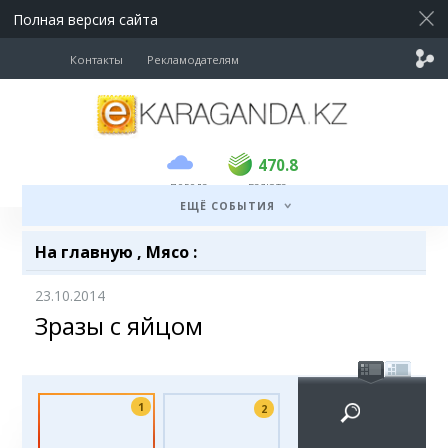
Полная версия сайта
Контакты
Рекламодателям
покупка
продажа
USD
468.5
470.8
470.8
погода
валюта
EUR
539
541.5
ЕЩЁ СОБЫТИЯ
RUB
5.53
5.6
На главную
,
Мясо
:
23.10.2014
Зразы с яйцом
1
2