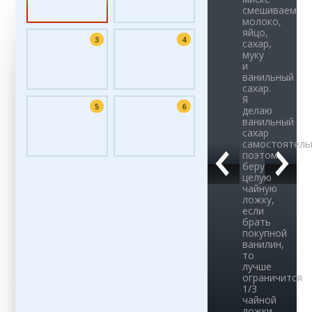
смешиваем
молоко,
яйцо,
3
4
сахар,
муку
и
ванильный
сахар.
Я
5
6
делаю
ванильный
сахар
самостоятель
поэтом
беру
целую
чайную
ложку,
если
брать
покупной
ванилин,
то
лучше
ограничится
1/3
чайной
ложки,