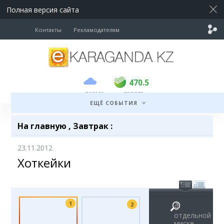
Полная версия сайта
Контакты
Рекламодателям
покупка
продажа
USD
469
470.5
470.5
погода
валюта
EUR
541
545
ЕЩЁ СОБЫТИЯ
RUB
5.51
5.6
На главную
,
Завтрак
:
23.11.2012
Хоткейки
1
2
В
отдельной
миске