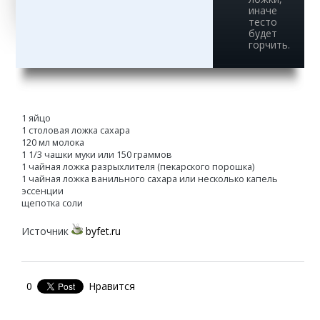
иначе
тесто
будет
горчить.
1 яйцо
1 столовая ложка сахара
120 мл молока
1 1/3 чашки муки или 150 граммов
1 чайная ложка разрыхлителя (пекарского порошка)
1 чайная ложка ванильного сахара или несколько капель
эссенции
щепотка соли
Источник
byfet.ru
0
Нравится