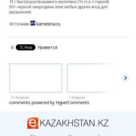
15 г быстрорастворимого желатина (11⁄2 ст.л. с горкой)
50 г черной смородины (или любых других ягод для
украшения)
Источник
kamelena.ru
0
Нравится
12 Февраля
1 Февраля
1 Ию
comments powered by HyperComments