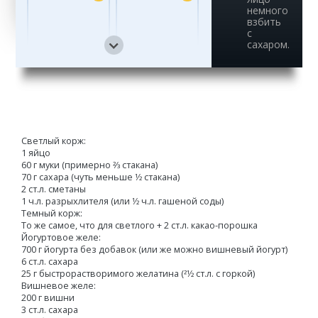
немного
взбить
с
сахаром.
13
14
15
16
Светлый корж:
1 яйцо
60 г муки (примерно 2⁄3 стакана)
70 г сахара (чуть меньше 1⁄2 стакана)
2 ст.л. сметаны
1 ч.л. разрыхлителя (или 1⁄2 ч.л. гашеной соды)
Темный корж:
То же самое, что для светлого + 2 ст.л. какао-порошка
Йогуртовое желе:
700 г йогурта без добавок (или же можно вишневый йогурт)
6 ст.л. сахара
25 г быстрорастворимого желатина (21⁄2 ст.л. с горкой)
Вишневое желе:
200 г вишни
3 ст.л. сахара