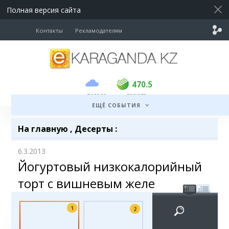
Полная версия сайта
Контакты
Рекламодателям
покупка
продажа
USD
469
470.5
470.5
погода
валюта
EUR
541
545
ЕЩЁ СОБЫТИЯ
RUB
5.51
5.6
На главную
,
Десерты
:
6.3.2013
Йогуртовый низкокалорийный
торт с вишневым желе
1
2