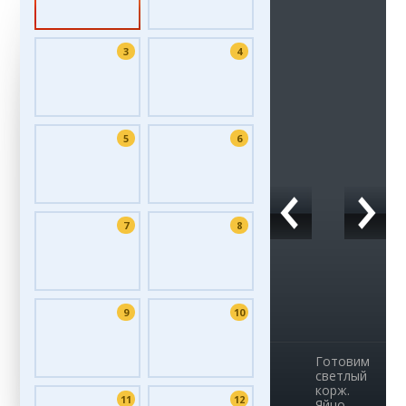
3
4
5
6
7
8
9
10
Готовим
светлый
корж.
11
12
Яйцо