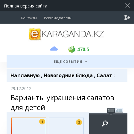
Полная версия сайта
Контакты
Рекламодателям
покупка
продажа
USD
468.5
470.5
470.5
погода
валюта
EUR
539
544
ЕЩЁ СОБЫТИЯ
RUB
5.51
5.58
На главную
,
Новогодние блюда
,
Салат
:
29.12.2012
Варианты украшения салатов
для детей
1
2