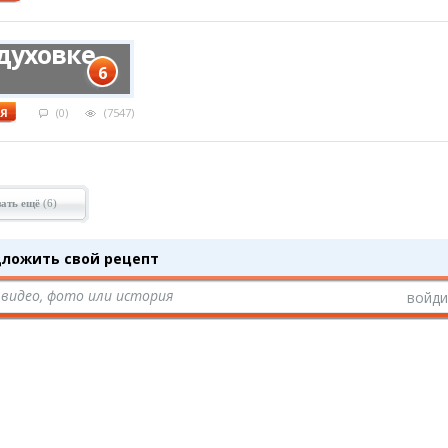
кумбрия
 духовке
6
АЯ
(0)
(7547)
ать ещё
(6)
ложить свой рецепт
видео, фото или история
войди