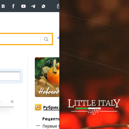
+7 (701)
233 33 81
Вход
покупка
продажа
 33 81
USD
469
470
470
погода
валюта
EUR
539
543
ния
RUB
5.45
5.53
ость
и
ка
Рубрикатор
Рецепты:
Первые блюда