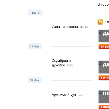
В горо
Фоток
Колла
1 Июня
Ку
Ешкин
Гл
М
Салат из шпината
(11650)
д
Меди
Фото
Ку
Видео
25 Мая
12 Ф
3D-ту
М
Timel
Скумбрия в
д
духовке
(7547)
1 ФЕ
18 Мая
С
ш
Армянский суп
(10377)
1 ИЮ