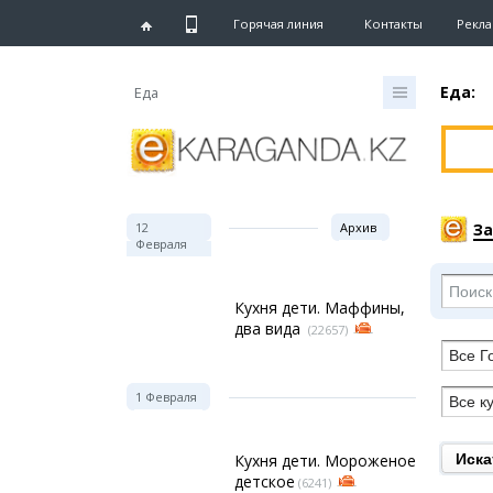
Горячая линия
Контакты
Рекла
Еда:
Еда
Глав
Ново
12
Архив
Новос
З
Февраля
Караг
Хрони
eTV
Кухня дети. Маффины,
Рассы
два вида
(22657)
Персо
Интер
1 Февраля
Блоге
Кухня дети. Мороженое
Лента
детское
(6241)
Штри