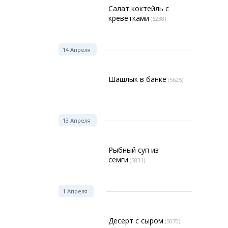
Салат коктейль с
креветками
(6238)
14 Апреля
Шашлык в банке
(5625)
13 Апреля
Рыбный суп из
семги
(5831)
1 Апреля
Десерт с сыром
(5070)