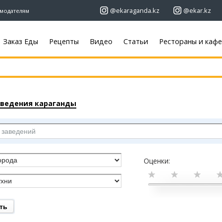
@ekaraganda.kz
@ekar.kz
модателям
Заказ Еды
Рецепты
Видео
Статьи
Рестораны и кафе
+7 (7212)
92 09 09
+7 701 233
ная
Афиша
сти
Объявле
ти
аведения караганды
Недвижим
Кино
анды
Автомобил
Театры
ка
Работа
Музыка
Услуги
Спорт
лка новостей
Электрони
Выставки
ны
Мебель
Цирк и зоопарк
Оценки:
вью
р «ЕШКА»
Карты
Погода
 блогера
Web-камеры
Караганда
хи
Пробки
Темиртау