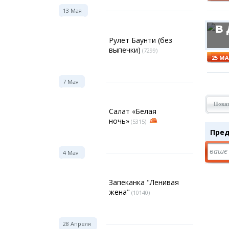
С
13 Мая
в
Рулет Баунти (без
выпечки)
(7299)
25 М
7 Мая
Показ
Салат «Белая
ночь»
(5315)
Пред
ваше 
4 Мая
Запеканка "Ленивая
жена"
(10140)
28 Апреля