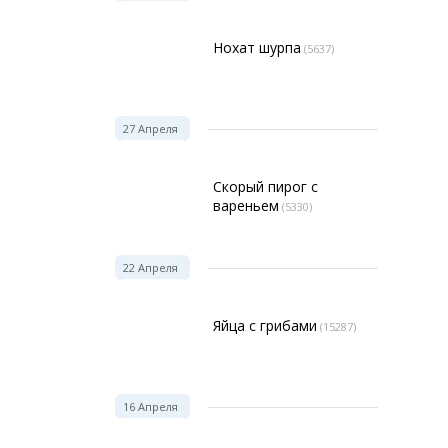
Нохат шурпа
(5637)
27 Апреля
Скорый пирог с
вареньем
(5330)
22 Апреля
Яйца с грибами
(15287)
16 Апреля