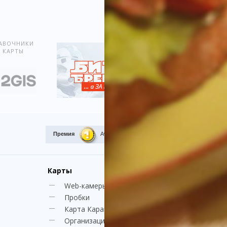
Показать всё
АВОЧНИКИ
 КАРТЫ
Премия
Award.kz 2015.
I место
Карты
Web-камеры
Пробки
Карта Караганды
Организации