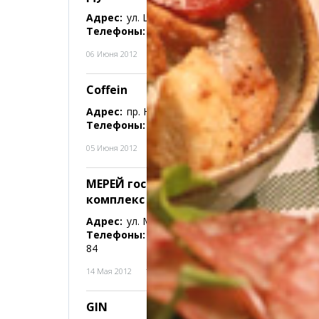
Адрес:
ул. Шакирова, 35
Телефоны:
33-57-11
06 Июня 2012
30
Coffein
Адрес:
пр. Н. Абдирова, 32
Телефоны:
51-88-88
05 Июня 2012
161
МЕРЕЙ гостиничный
комплекс ТОО
Адрес:
ул. Мичурина, 11
Телефоны:
41-56-04,41-64-
84
14 Мая 2012
233
GIN