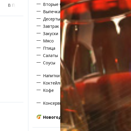
Вторые блюда
В Пришахтинске
В Сортировке
Выпечка
Десерты
Завтрак
Закуски
ик
Мясо
е транспорта
Птица
е остановки
Салаты
е службы
Соусы
омпаний
ы, легко!
Напитки
Коктейли алкогольные
Кофе
Консервирование на зиму
Новогодние блюда