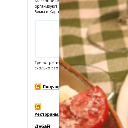
Массовое поедание блинов
организуют
на Проводах
Зимы в Караганде
(8121)
Где встретить Новый год
и
сколько это стоит?
(22515)
Популярные рецепты
Рестораны, кафе, бары
Дубай