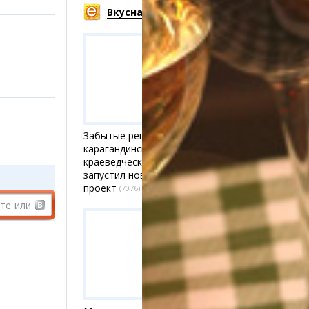
Вкусная рубрика
Забытые рецепты:
карагандинский
краеведческий музей
запустил новый онлайн-
проект
(7076)
те
или