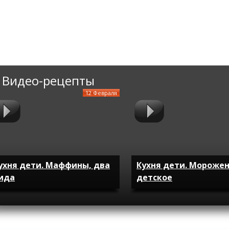
Видео-рецепты
12 Февраля
ухня дети. Маффины, два
Кухня дети. Мороже
ида
детское