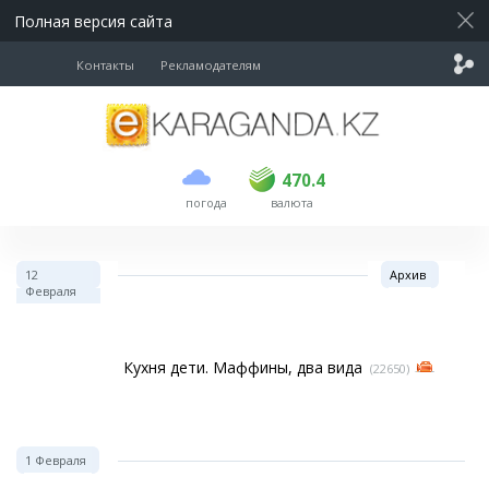
Полная версия сайта
Контакты
Рекламодателям
покупка
продажа
USD
468.5
470.4
470.4
погода
валюта
EUR
539
544
RUB
5.53
5.6
12
Архив
Февраля
Кухня дети. Маффины, два вида
(22650)
1 Февраля